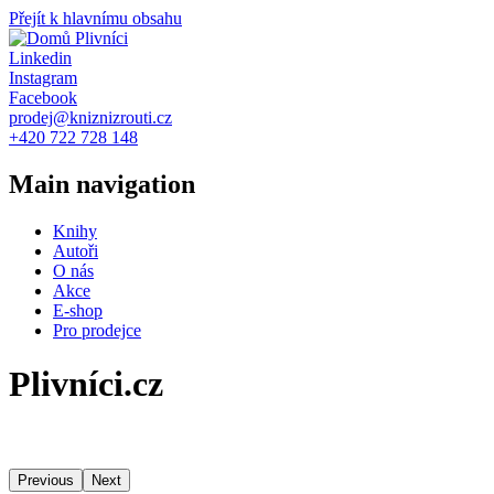
Přejít k hlavnímu obsahu
Plivníci
Linkedin
Instagram
Facebook
prodej@kniznizrouti.cz
+420 722 728 148
Main navigation
Knihy
Autoři
O nás
Akce
E-shop
Pro prodejce
Plivníci.cz
Previous
Next